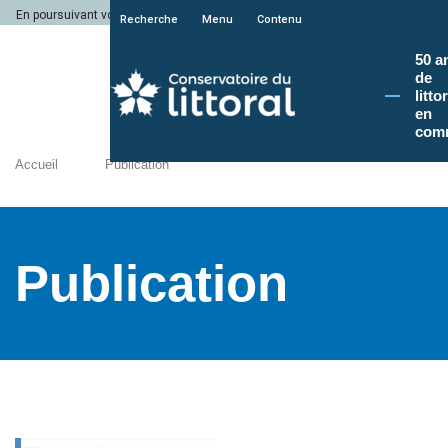
En poursuivant votre navigation sur le site du Conservatoire du littoral, vous a
Recherche
Menu
Contenu
50 a
de
litto
en
com
Accueil
Publication
Publication