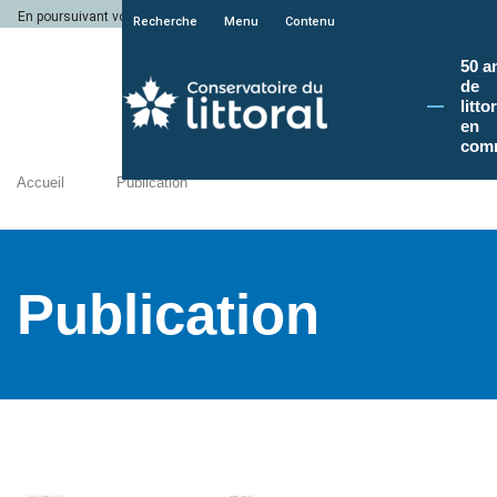
En poursuivant votre navigation sur le site du Conservatoire du littoral, vous a
Recherche
Menu
Contenu
50 a
de
litto
en
com
Accueil
Publication
Publication