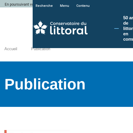
En poursuivant votre navigation sur le site du Conservatoire du littoral, vous a
Recherche
Menu
Contenu
50 a
de
litto
en
com
Accueil
Publication
Publication