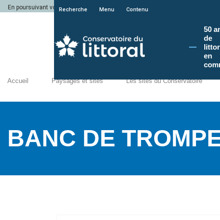
En poursuivant votre navigation sur le site du Conservatoire du littoral, vous a
Recherche
Menu
Contenu
50 a
de
litto
en
com
Accueil
Paysages et sites
Les sites du Conservatoire
BANC DE TROMP