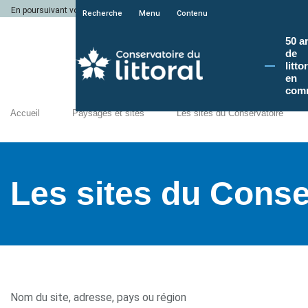
En poursuivant votre navigation sur le site du Conservatoire du littoral, vous a
Recherche
Menu
Contenu
50 a
de
litto
en
com
Accueil
Paysages et sites
Les sites du Conservatoire
Les sites du Conse
Nom du site, adresse, pays ou région