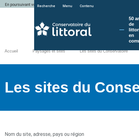
En poursuivant votre navigation sur le site du Conservatoire du littoral, vous a
Recherche
Menu
Contenu
50 a
de
litto
en
com
Accueil
Paysages et sites
Les sites du Conservatoire
Les sites du Conse
Nom du site, adresse, pays ou région