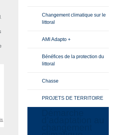
Changement climatique sur le
.
littoral
s
AMI Adapto +
e
Bénéfices de la protection du
littoral
Chasse
PROJETS DE TERRITOIRE
Démarche
d’adaptation au
changement
climatique