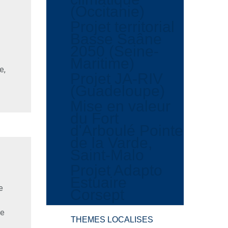
(Occitanie)
Projet territorial
Basse Saâne
2050 (Seine-
Maritime)
e,
Projet JA-RIV
(Guadeloupe)
Mise en valeur
du Fort
d'Arboulé Pointe
de la Varde,
Saint-Malo
Projet Adapto
Estuaire
e
Corsept
re
THEMES LOCALISES