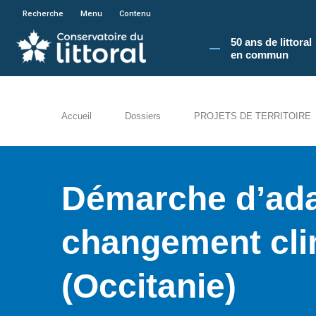
En poursuivant votre navigation sur le site du
Recherche
Menu
Contenu
50 ans de littoral
en commun​
Accueil
Dossiers
PROJETS DE TERRITOIRE
Démarche d’ada
changement cli
(Occitanie)