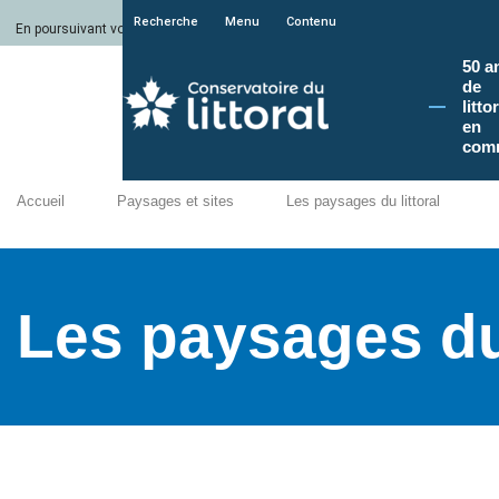
Recherche
Menu
Contenu
En poursuivant votre navigation sur le site du Conservatoire du littoral, vous a
50 a
de
litto
en
com
Accueil
Paysages et sites
Les paysages du littoral
Les paysages du 