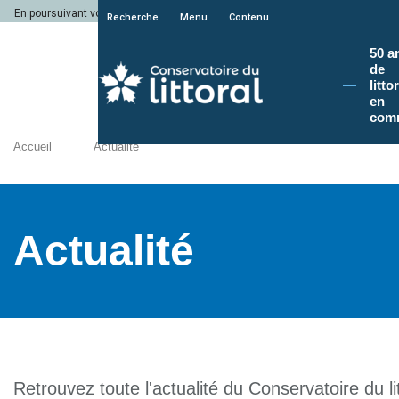
En poursuivant votre navigation sur le site du Conservatoire du littoral, vous a
Recherche
Menu
Contenu
50 a
de
litto
en
com
Accueil
Actualité
Actualité
Retrouvez toute l'actualité du Conservatoire du lit