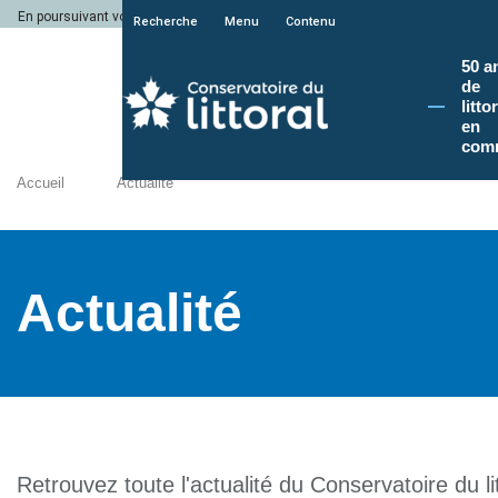
En poursuivant votre navigation sur le site du Conservatoire du littoral, vous a
Recherche
Menu
Contenu
50 a
de
litto
en
com
Accueil
Actualité
Actualité
Retrouvez toute l'actualité du Conservatoire du lit