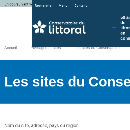
En poursuivant votre navigation sur le site du Conservatoire du littoral, vous a
Recherche
Menu
Contenu
50 a
de
litto
en
com
Accueil
Paysages et sites
Les sites du Conservatoire
Les sites du Conse
Nom du site, adresse, pays ou région