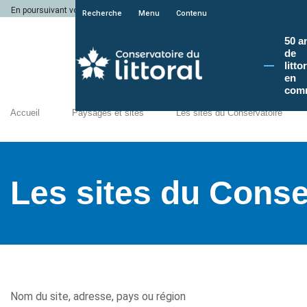
En poursuivant votre navigation sur le site du Conservatoire du littoral, vous a
Recherche
Menu
Contenu
50 a
de
litto
en
com
Accueil
Paysages et sites
Les sites du Conservatoire
Les sites du Conse
Nom du site, adresse, pays ou région