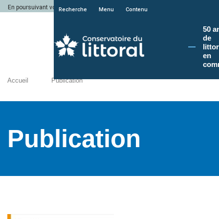
En poursuivant votre navigation sur le site du Conservatoire du littoral, vous a
Recherche
Menu
Contenu
50 a
de
litto
en
com
Accueil
Publication
Publication