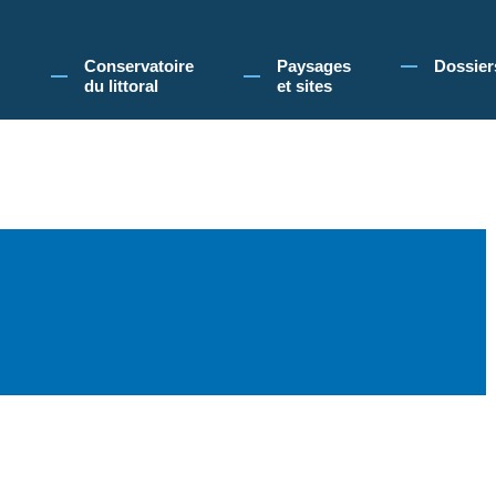
 Conservatoire du littoral, vous acceptez l'utilisation de cookies pour vous propose
Conservatoire
Paysages
Dossier
du littoral
et sites