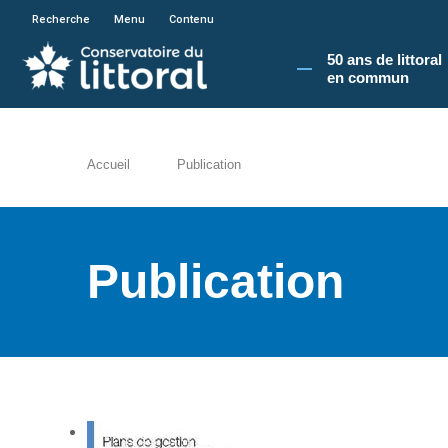
En poursuivant votre navigation sur le site du
Recherche
Menu
Contenu
50 ans de littoral
en commun​
Accueil
Publication
Publication