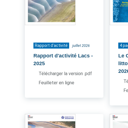
Rapport d'activité
4 p
juillet 2026
Rapport d'activité Lacs
-
Le 
2025
litt
202
Télécharger la version .pdf
Té
Feuilleter en ligne
Fe