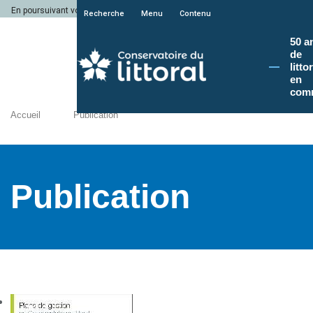
En poursuivant votre navigation sur le site du Conservatoire du littoral, vous a
Recherche
Menu
Contenu
50 a
de
litto
en
com
Accueil
Publication
Publication