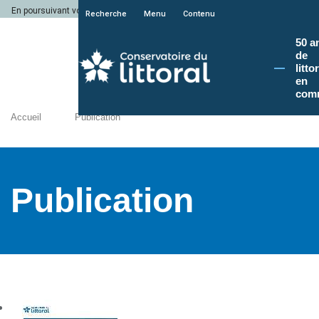
En poursuivant votre navigation sur le site du Conservatoire du littoral, vous a
Recherche
Menu
Contenu
50 a
de
litto
en
com
Accueil
Publication
Publication