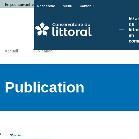
En poursuivant votre navigation sur le site du Conservatoire du littoral, vous a
Recherche
Menu
Contenu
50 a
de
litto
en
com
Accueil
Publication
Publication