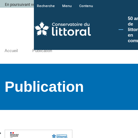
En poursuivant votre navigation sur le site du Conservatoire du littoral, vous a
Recherche
Menu
Contenu
50 a
de
litto
en
com
Accueil
Publication
Publication