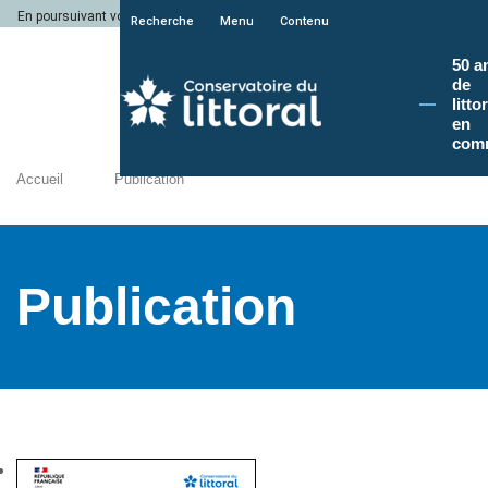
En poursuivant votre navigation sur le site du Conservatoire du littoral, vous a
Recherche
Menu
Contenu
50 a
de
litto
en
com
Accueil
Publication
Publication