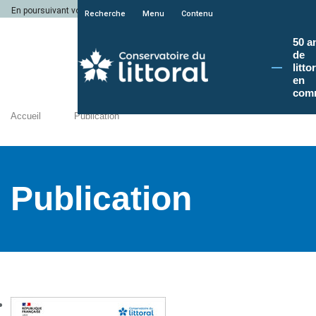
En poursuivant votre navigation sur le site du Conservatoire du littoral, vous a
Recherche
Menu
Contenu
50 a
de
litto
en
com
Accueil
Publication
Publication