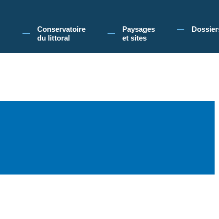
 Conservatoire du littoral, vous acceptez l'utilisation de cookies pour vous propose
Conservatoire
Paysages
Dossier
du littoral
et sites