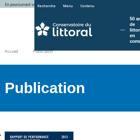
En poursuivant votre navigation sur le site du Conservatoire du littoral, vous a
Recherche
Menu
Contenu
50 a
de
litto
en
com
Accueil
Publication
Publication