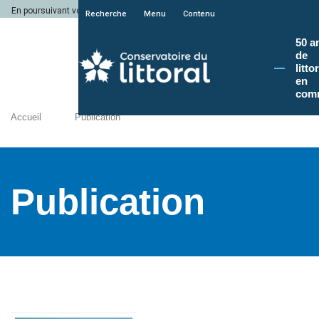
En poursuivant votre navigation sur le site du Conservatoire du littoral, vous a
Recherche
Menu
Contenu
50 a
de
litto
en
com
Accueil
Publication
Publication