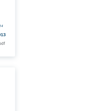
14
013
.pdf