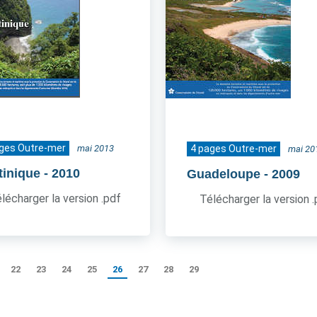
ages Outre-mer
mai 2013
4 pages Outre-mer
mai 20
tinique
- 2010
Guadeloupe
- 2009
lécharger la version .pdf
Télécharger la version 
22
23
24
25
26
27
28
29