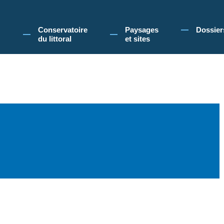
 Conservatoire du littoral, vous acceptez l'utilisation de cookies pour vous propose
Conservatoire
Paysages
Dossier
du littoral
et sites