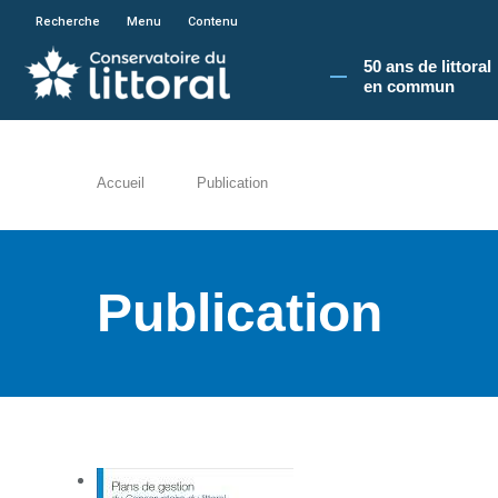
En poursuivant votre navigation sur le site du
Recherche
Menu
Contenu
50 ans de littoral
en commun​
Accueil
Publication
Publication