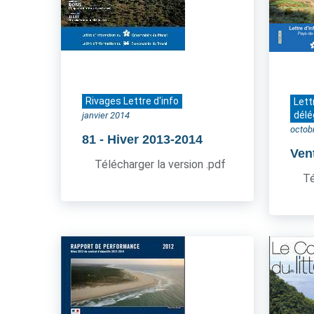
Rivages Lettre d'info
Lett
délé
janvier 2014
octob
81
- Hiver 2013-2014
Ven
Télécharger la version .pdf
Té