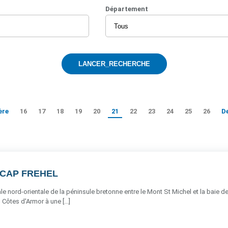
Département
ère
16
17
18
19
20
21
22
23
24
25
26
D
 CAP FREHEL
rale nord-orientale de la péninsule bretonne entre le Mont St Michel et la baie d
Côtes d'Armor à une [...]