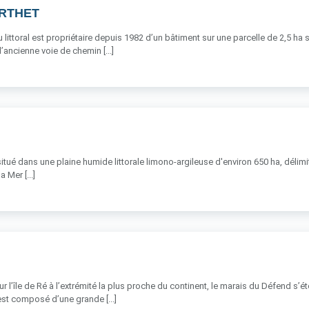
ERTHET
 littoral est propriétaire depuis 1982 d’un bâtiment sur une parcelle de 2,5 ha s
’ancienne voie de chemin [...]
situé dans une plaine humide littorale limono-argileuse d'environ 650 ha, délimité
a Mer [...]
ur l’île de Ré à l’extrémité la plus proche du continent, le marais du Défend 
st composé d’une grande [...]