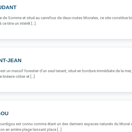
OUDANT
 de Somme et situé au carrefour de deux routes littorales, ce site constitue bi
ce titre un intérêt [...]
INT-JEAN
est un massif forestier d’un seul tenant, situé en bordure immédiate de la mer,
inéaire côtier et [...]
GOU
 Bourdigou est connu comme étant un des derniers espaces naturels du littor
on en arrière plage laissant place [...]