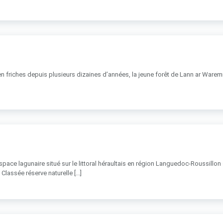
n friches depuis plusieurs dizaines d’années, la jeune forêt de Lann ar Waremm
pace lagunaire situé sur le littoral héraultais en région Languedoc-Roussillo
lassée réserve naturelle [...]