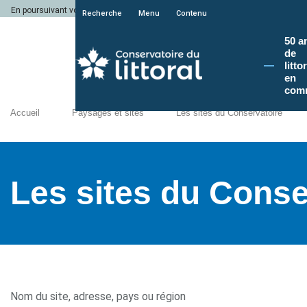
En poursuivant votre navigation sur le site du Conservatoire du littoral, vous a
Recherche
Menu
Contenu
50 a
de
litto
en
com
Accueil
Paysages et sites
Les sites du Conservatoire
Les sites du Conse
Nom du site, adresse, pays ou région