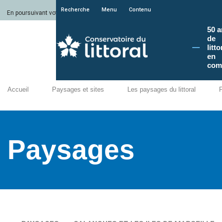
Recherche
Menu
Contenu
En poursuivant votre navigation sur le site du Conservatoire du littoral, vous a
50 a
de
litto
en
com
Accueil
Paysages et sites
Les paysages du littoral
Paysages