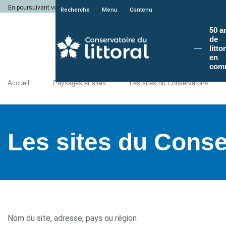
En poursuivant votre navigation sur le site du Conservatoire du littoral, vous a
Recherche
Menu
Contenu
50 a
de
litto
en
com
Accueil
Paysages et sites
Les sites du Conservatoire
Les sites du Conse
Nom du site, adresse, pays ou région