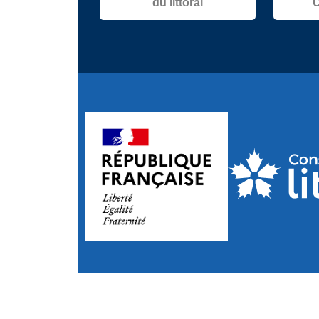
du littoral
C