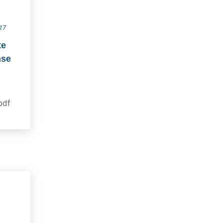
017
te
nse
.pdf