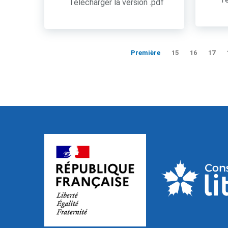
Télécharger la version .pdf
Première
15
16
17