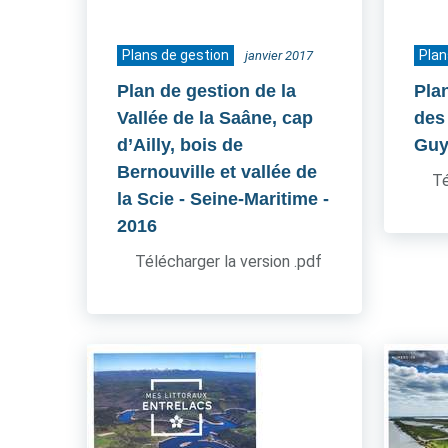
Plans de gestion
Plan
janvier 2017
Plan de gestion de la
Pla
Vallée de la Saâne, cap
des 
d’Ailly, bois de
Guy
Bernouville et vallée de
Té
la Scie - Seine-Maritime
-
2016
Télécharger la version .pdf