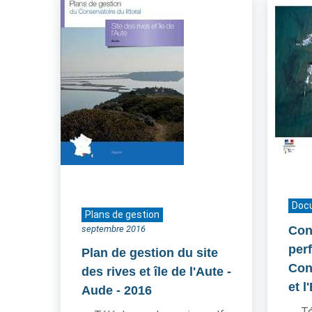
Doc
Plans de gestion
septembre 2016
Cont
per
Plan de gestion du site
Cons
des rives et île de l'Aute -
et l
Aude
- 2016
Té