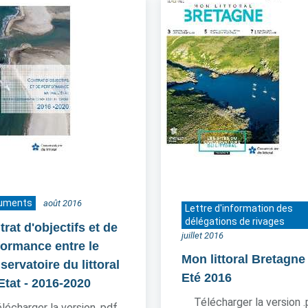
uments
août 2016
Lettre d'information des
délégations de rivages
rat d'objectifs et de
juillet 2016
formance entre le
Mon littoral Bretagne
ervatoire du littoral
Eté 2016
'Etat
- 2016-2020
Télécharger la version 
lécharger la version .pdf