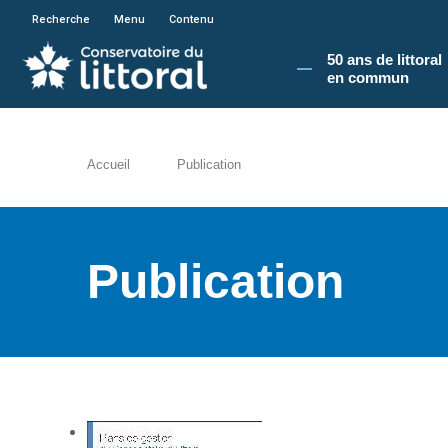
En poursuivant votre navigation sur le site du
Recherche
Menu
Contenu
50 ans de littoral
en commun​
Accueil
Publication
Publication