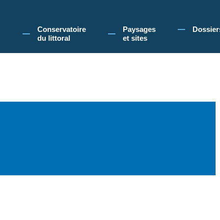
 Conservatoire du littoral, vous acceptez l'utilisation de cookies pour vous propose
Conservatoire
Paysages
Dossier
du littoral
et sites