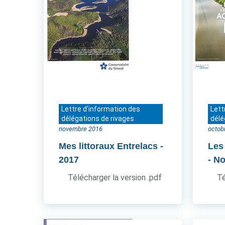
Lettre d'information des
Lett
délégations de rivages
délé
novembre 2016
octob
Mes littoraux Entrelacs
-
Les
2017
- N
Télécharger la version .pdf
Té