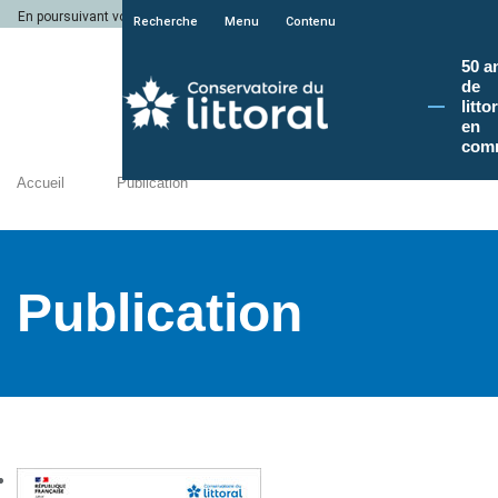
En poursuivant votre navigation sur le site du Conservatoire du littoral, vous a
Recherche
Menu
Contenu
50 a
de
litto
en
com
Accueil
Publication
Publication