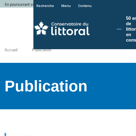
En poursuivant votre navigation sur le site du Conservatoire du littoral, vous a
Recherche
Menu
Contenu
50 a
de
litto
en
com
Accueil
Publication
Publication