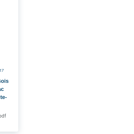
017
Bois
ac
te-
.pdf