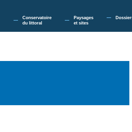
 Conservatoire du littoral, vous acceptez l'utilisation de cookies pour vous propose
Conservatoire
Paysages
Dossier
du littoral
et sites