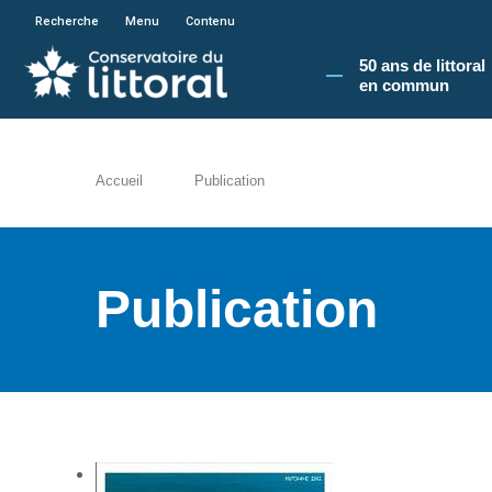
En poursuivant votre navigation sur le site du
Recherche
Menu
Contenu
50 ans de littoral
en commun​
Accueil
Publication
Publication