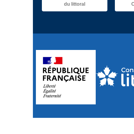
du littoral
C