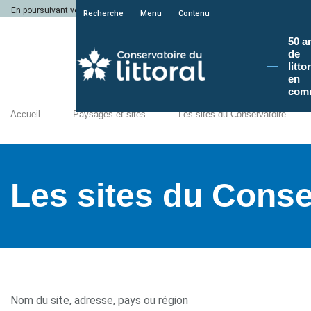
En poursuivant votre navigation sur le site du Conservatoire du littoral, vous a
Recherche
Menu
Contenu
50 a
de
litto
en
com
Accueil
Paysages et sites
Les sites du Conservatoire
Les sites du Conse
Nom du site, adresse, pays ou région