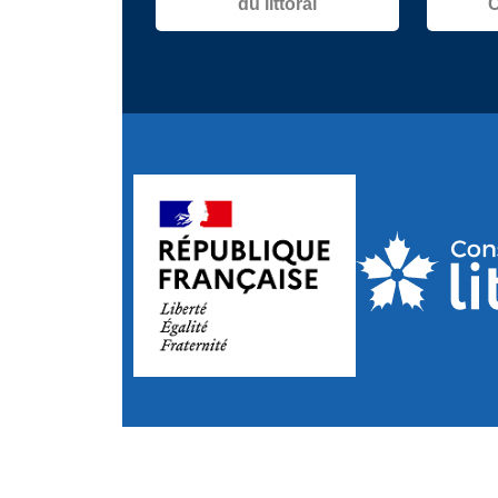
du littoral
C