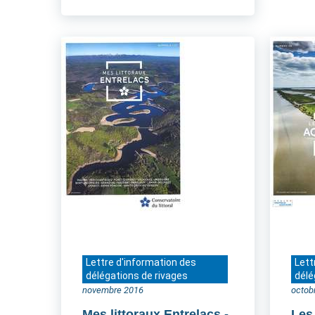
Lettre d'information des
Lett
délégations de rivages
délé
novembre 2016
octob
Mes littoraux Entrelacs
-
Les