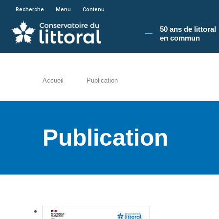
En poursuivant votre navigation sur le site du
Recherche
Menu
Contenu
50 ans de littoral
en commun​
Accueil
Publication
Publication