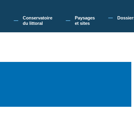
 Conservatoire du littoral, vous acceptez l'utilisation de cookies pour vous propose
Conservatoire
Paysages
Dossier
du littoral
et sites