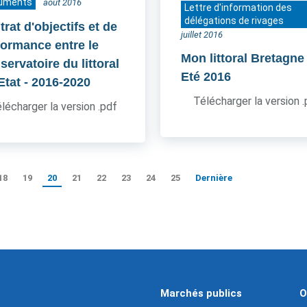
uments
août 2016
Lettre d'information des
délégations de rivages
rat d'objectifs et de
juillet 2016
formance entre le
Mon littoral Bretagne
ervatoire du littoral
Eté 2016
'Etat
- 2016-2020
Télécharger la version 
lécharger la version .pdf
18
19
20
21
22
23
24
25
Dernière
Marchés publics
O