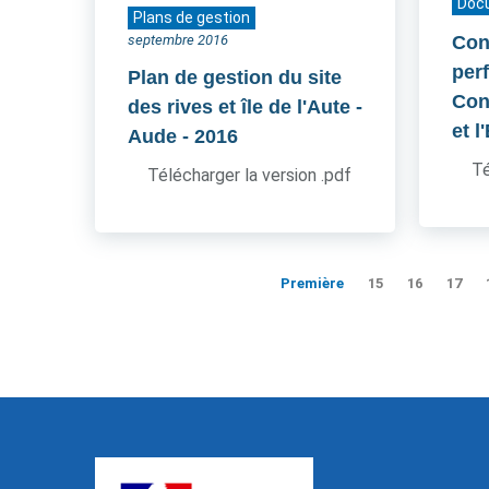
Doc
Plans de gestion
septembre 2016
Cont
per
Plan de gestion du site
Cons
des rives et île de l'Aute -
et l
Aude
- 2016
Té
Télécharger la version .pdf
Première
15
16
17