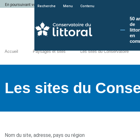
En poursuivant votre navigation sur le site du Conservatoire du littoral, vous a
Recherche
Menu
Contenu
50 a
de
litto
en
com
Accueil
Paysages et sites
Les sites du Conservatoire
Les sites du Conse
Nom du site, adresse, pays ou région